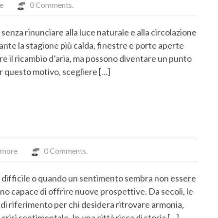
e
0 Comments.
senza rinunciare alla luce naturale e alla circolazione
ante la stagione più calda, finestre e porte aperte
e il ricambio d’aria, ma possono diventare un punto
Per questo motivo, scegliere […]
'amore
0 Comments.
difficile o quando un sentimento sembra non essere
o capace di offrire nuove prospettive. Da secoli, le
i riferimento per chi desidera ritrovare armonia,
isi sentimentale. In una città ricca di storia […]