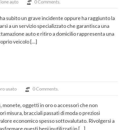
ione auto
0 Comments.
ha subito un grave incidente oppure ha raggiunto la
darsi a un servizio specializzato che garantisca una
ottamazione auto e ritiro a domicilio rappresenta una
roprio veicolo […]
ro usato
0 Comments.
li, monete, oggetti in oro o accessori che non
ori misura, bracciali passati di moda o preziosi
valore economico spesso sottovalutato. Rivolgersi a
sformare questi beni inutilizzati in […]