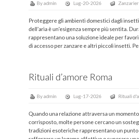
By
admin
Lug-20-2026
Zanzarier
Proteggere gli ambienti domestici dagli insetti 
dell’aria è un’esigenza sempre più sentita. Dur
rappresentano una soluzione ideale per favorir
di accesso per zanzare e altri piccoli insetti. 
Rituali d’amore Roma
By
admin
Lug-17-2026
Rituali d
Quando una relazione attraversa un momento 
corrisposto, molte persone cercano un sostegn
tradizioni esoteriche rappresentano un punto d
rafforzare un legame affettivo o superare una cr