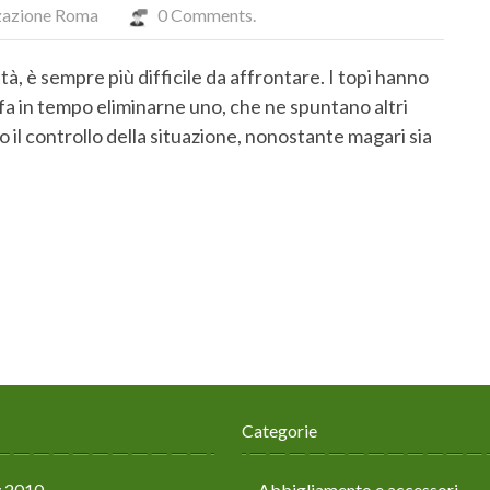
zazione Roma
0 Comments.
tà, è sempre più difficile da affrontare. I topi hanno
fa in tempo eliminarne uno, che ne spuntano altri
o il controllo della situazione, nonostante magari sia
Categorie
y 2010
Abbigliamento e accessori