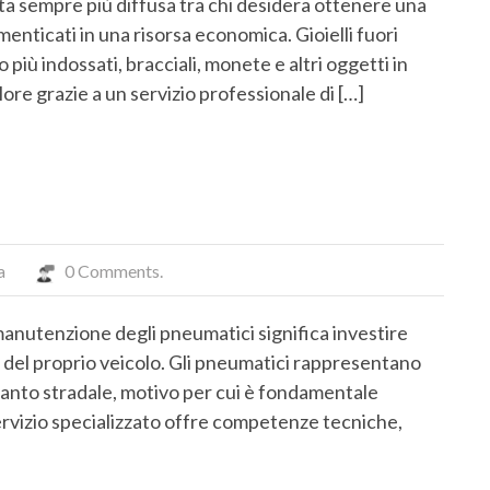
lta sempre più diffusa tra chi desidera ottenere una
enticati in una risorsa economica. Gioielli fuori
più indossati, bracciali, monete e altri oggetti in
ore grazie a un servizio professionale di […]
a
0 Comments.
 manutenzione degli pneumatici significa investire
ta del proprio veicolo. Gli pneumatici rappresentano
l manto stradale, motivo per cui è fondamentale
ervizio specializzato offre competenze tecniche,