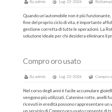
By
admin
Lug-22-2026
Rottamaz
Quando un’automobile non è più funzionante, 
fine del proprio ciclo di vita, è importante affi
gestione corretta di tutte le operazioni. La R
soluzione ideale per chi desidera eliminare il p
Compro oro usato
By
admin
Lug-22-2026
Compro o
Nel corso degli anni è facile accumulare gioiel
vengono più utilizzati. Catenine rotte, anelli fu
ricevuti in eredità possono rappresentare un 
un servizio di Compro oro usato consente di tra