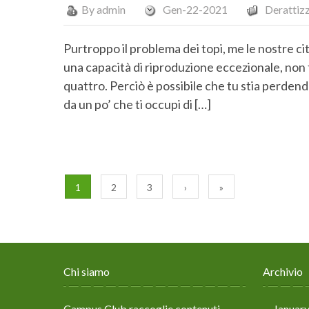
By
admin
Gen-22-2021
Derattiz
Purtroppo il problema dei topi, me le nostre cit
una capacità di riproduzione eccezionale, non 
quattro. Perciò è possibile che tu stia perdend
da un po’ che ti occupi di […]
1
2
3
›
»
Chi siamo
Archivio
Campus Club raccoglie contenuti,
Januar