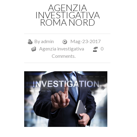
AGENZIA
INVESTIGATIVA
ROMA NORD
By
admin
Mag-23-2017
Agenzia investigativa
0
Comments.