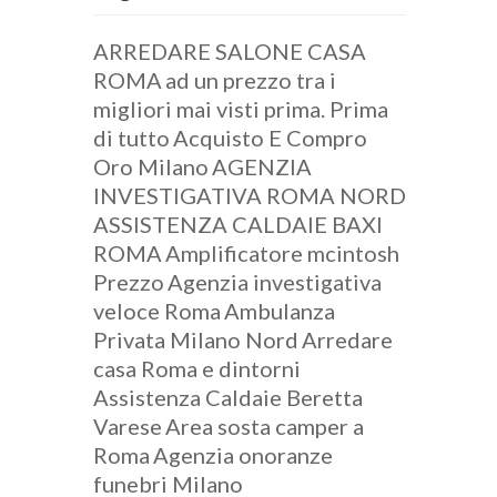
ARREDARE SALONE CASA
ROMA
ad un prezzo tra i
migliori mai visti prima. Prima
di tutto
Acquisto E Compro
Oro Milano
AGENZIA
INVESTIGATIVA ROMA NORD
ASSISTENZA CALDAIE BAXI
ROMA
Amplificatore mcintosh
Prezzo
Agenzia investigativa
veloce Roma
Ambulanza
Privata Milano Nord
Arredare
casa Roma e dintorni
Assistenza Caldaie Beretta
Varese
Area sosta camper a
Roma
Agenzia onoranze
funebri Milano