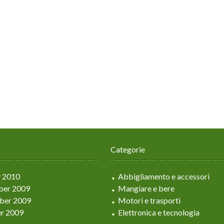
Categorie
y 2010
Abbigliamento e accessori
er 2009
Mangiare e bere
ber 2009
Motori e trasporti
r 2009
Elettronica e tecnologia