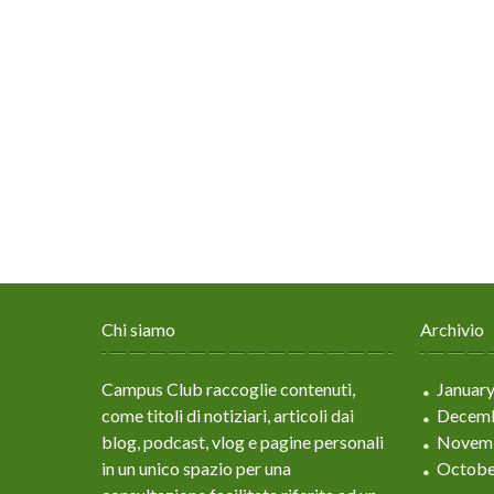
Chi siamo
Archivio
Campus Club raccoglie contenuti,
Januar
come titoli di notiziari, articoli dai
Decemb
blog, podcast, vlog e pagine personali
Novem
in un unico spazio per una
Octobe