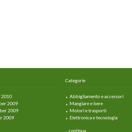
Categorie
y 2010
Abbigliamento e accessori
er 2009
Mangiare e bere
ber 2009
Motori e trasporti
r 2009
Elettronica e tecnologia
... continua