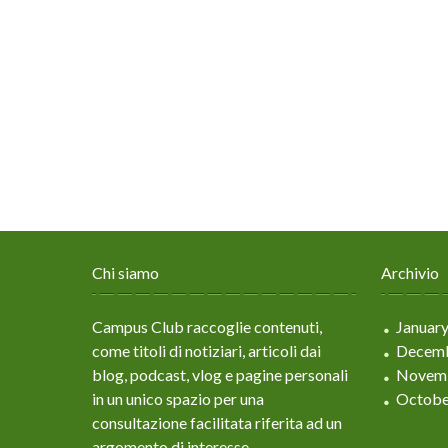
Chi siamo
Archivio
Campus Club raccoglie contenuti,
Januar
come titoli di notiziari, articoli dai
Decemb
blog, podcast, vlog e pagine personali
Novem
in un unico spazio per una
Octobe
consultazione facilitata riferita ad un
argomento di interesse.