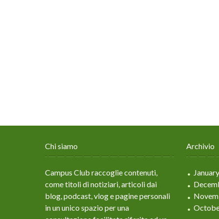
Chi siamo
Archivio
Campus Club raccoglie contenuti,
Januar
come titoli di notiziari, articoli dai
Decemb
blog, podcast, vlog e pagine personali
Novem
in un unico spazio per una
Octobe