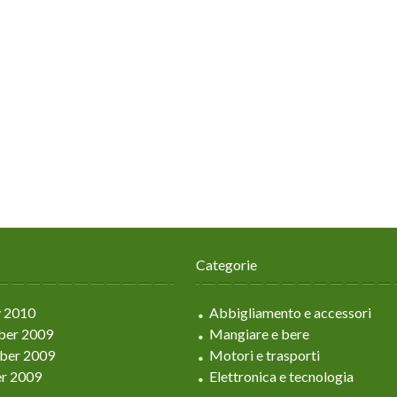
Categorie
y 2010
Abbigliamento e accessori
er 2009
Mangiare e bere
ber 2009
Motori e trasporti
r 2009
Elettronica e tecnologia