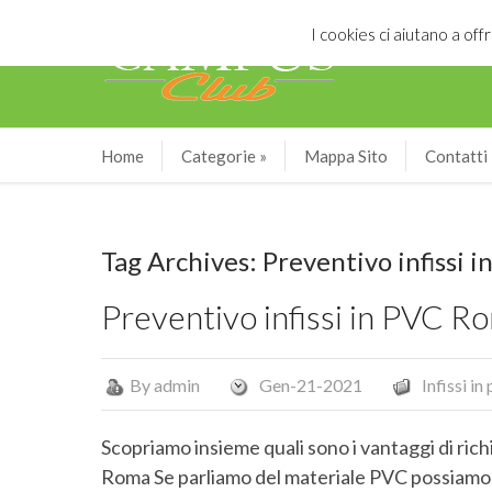
I cookies ci aiutano a offr
Home
Categorie
»
Mappa Sito
Contatti
Tag Archives: Preventivo infissi 
Preventivo infissi in PVC R
By
admin
Gen-21-2021
Infissi i
Scopriamo insieme quali sono i vantaggi di rich
Roma Se parliamo del materiale PVC possiamo 