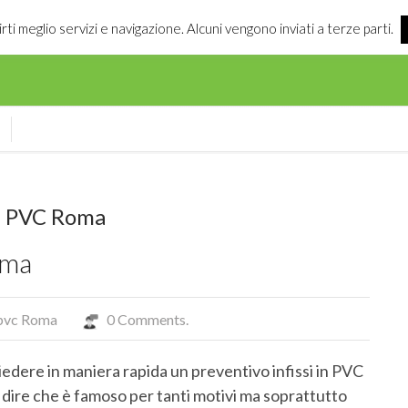
irti meglio servizi e navigazione. Alcuni vengono inviati a terze parti.
in PVC Roma
oma
n pvc Roma
0 Comments.
iedere in maniera rapida un preventivo infissi in PVC
dire che è famoso per tanti motivi ma soprattutto