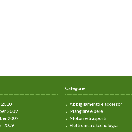
Categorie
y 2010
Abbigliamento e accessori
er 2009
Mangiare e bere
ber 2009
Motori e trasporti
r 2009
Elettronica e tecnologia