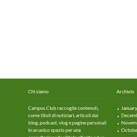
Chi siamo
Archivio
Campus Club raccoglie contenuti,
Januar
come titoli di notiziari, articoli dai
Decemb
blog, podcast, vlog e pagine personali
Novem
in un unico spazio per una
Octobe