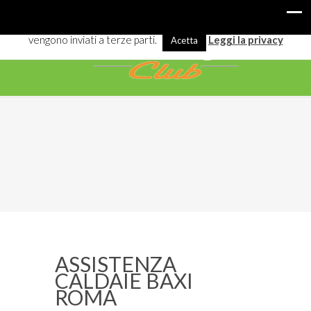
I cookies ci aiutano a offrirti meglio servizi e navigazione. Alcuni
vengono inviati a terze parti.
Leggi la privacy
Acetta
ASSISTENZA
CALDAIE BAXI
ROMA