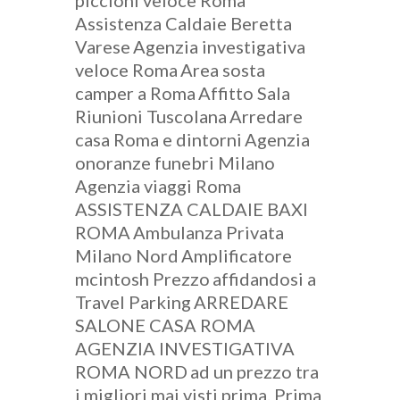
piccioni veloce Roma
Assistenza Caldaie Beretta
Varese
Agenzia investigativa
veloce Roma
Area sosta
camper a Roma
Affitto Sala
Riunioni Tuscolana
Arredare
casa Roma e dintorni
Agenzia
onoranze funebri Milano
Agenzia viaggi Roma
ASSISTENZA CALDAIE BAXI
ROMA
Ambulanza Privata
Milano Nord
Amplificatore
mcintosh Prezzo
affidandosi a
Travel Parking
ARREDARE
SALONE CASA ROMA
AGENZIA INVESTIGATIVA
ROMA NORD
ad un prezzo tra
i migliori mai visti prima. Prima