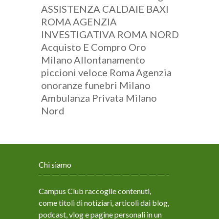
ASSISTENZA CALDAIE BAXI
ROMA
AGENZIA
INVESTIGATIVA ROMA NORD
Acquisto E Compro Oro
Milano
Allontanamento
piccioni veloce Roma
Agenzia
onoranze funebri Milano
Ambulanza Privata Milano
Nord
Chi siamo
Campus Club raccoglie contenuti,
come titoli di notiziari, articoli dai blog,
podcast, vlog e pagine personali in un