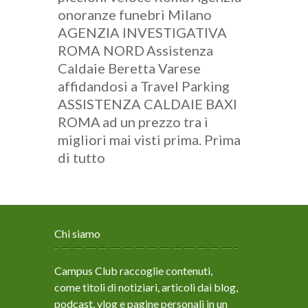
onoranze funebri Milano
AGENZIA INVESTIGATIVA
ROMA NORD
Assistenza
Caldaie Beretta Varese
affidandosi a Travel Parking
ASSISTENZA CALDAIE BAXI
ROMA
ad un prezzo tra i
migliori mai visti prima. Prima
di tutto
Chi siamo
Campus Club raccoglie contenuti,
come titoli di notiziari, articoli dai blog,
podcast, vlog e pagine personali in un