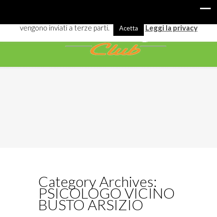
I cookies ci aiutano a offrirti meglio servizi e navigazione. Alcuni
vengono inviati a terze parti.
Leggi la privacy
Acetta
Category Archives:
PSICOLOGO VICINO
BUSTO ARSIZIO