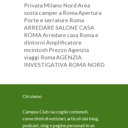
Privata Milano Nord
Area
sosta camper a Roma
Apertura
Porte e serrature Roma
ARREDARE SALONE CASA
ROMA
Arredare casa Roma e
dintorni
Amplificatore
mcintosh Prezzo
Agenzia
viaggi Roma
AGENZIA
INVESTIGATIVA ROMA NORD
Chi siamo
Campus Club raccoglie contenuti,
come titoli di notiziari, articoli dai blog,
podcast, vlog e pagine personali in un