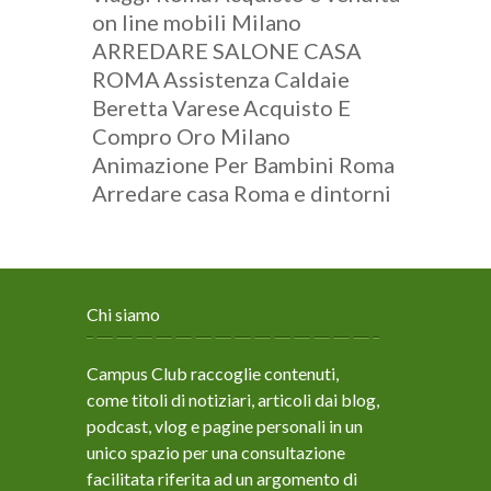
on line mobili Milano
ARREDARE SALONE CASA
ROMA
Assistenza Caldaie
Beretta Varese
Acquisto E
Compro Oro Milano
Animazione Per Bambini Roma
Arredare casa Roma e dintorni
Chi siamo
Campus Club raccoglie contenuti,
come titoli di notiziari, articoli dai blog,
podcast, vlog e pagine personali in un
unico spazio per una consultazione
facilitata riferita ad un argomento di