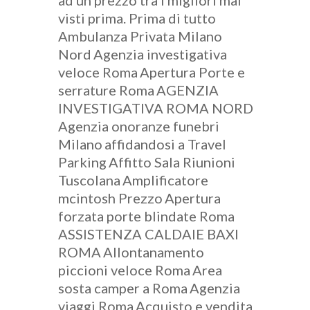
ad un prezzo tra i migliori mai
visti prima. Prima di tutto
Ambulanza Privata Milano
Nord
Agenzia investigativa
veloce Roma
Apertura Porte e
serrature Roma
AGENZIA
INVESTIGATIVA ROMA NORD
Agenzia onoranze funebri
Milano
affidandosi a Travel
Parking
Affitto Sala Riunioni
Tuscolana
Amplificatore
mcintosh Prezzo
Apertura
forzata porte blindate Roma
ASSISTENZA CALDAIE BAXI
ROMA
Allontanamento
piccioni veloce Roma
Area
sosta camper a Roma
Agenzia
viaggi Roma
Acquisto e vendita