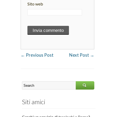
Sito web
←
Previous Post
Next Post
→
Siti amici
Cerchi un servizio di
traslochi a Roma
?