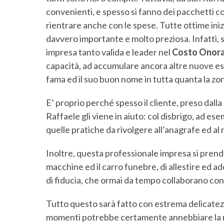
convenienti, e spesso si fanno dei pacchetti com
rientrare anche con le spese. Tutte ottime iniz
davvero importante e molto preziosa. Infatti, sa
impresa tanto valida e leader nel
Costo Onora
capacità, ad accumulare ancora altre nuove e
fama ed il suo buon nome in tutta quanta la zo
E’ proprio perché spesso il cliente, preso dall
Raffaele gli viene in aiuto: col disbrigo, ad esem
quelle pratiche da rivolgere all’anagrafe ed al 
Inoltre, questa professionale impresa si prende
macchine ed il carro funebre, di allestire ed add
di fiducia, che ormai da tempo collaborano con 
Tutto questo sarà fatto con estrema delicatezz
momenti potrebbe certamente annebbiare la r