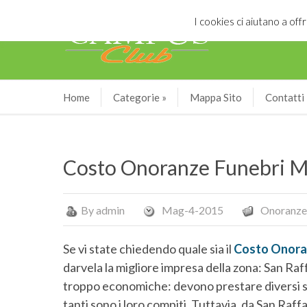
I cookies ci aiutano a offr
Home
Categorie
»
Mappa Sito
Contatti
Costo Onoranze Funebri M
By
admin
Mag-4-2015
Onoranze
Se vi state chiedendo quale sia il
Costo Onora
darvela la migliore impresa della zona: San R
troppo economiche: devono prestare diversi ser
tanti sono i loro compiti. Tuttavia, da San Raff