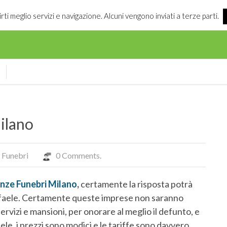
irti meglio servizi e navigazione. Alcuni vengono inviati a terze parti.
ilano
 Funebri
0 Comments.
nze Funebri Milano
,
certamente la risposta potrà
affaele. Certamente queste imprese non saranno
vizi e mansioni, per onorare al meglio il defunto, e
aele, i prezzi sono modici e le tariffe sono davvero