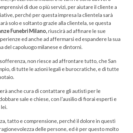
prensivi di due o più servizi, per aiutare il cliente a
iative, perché per questa impresa la clientela sarà
rà solo e soltanto grazie alla clientela, se questa
nze Funebri Milano,
riuscirà ad affinare le sue
sperienze ed anche ad affermarsi ed espandere la sua
na del capoluogo milanese e dintorni.
a sofferenza, non riesce ad affrontare tutto, che San
pio, di tutte le azioni legali e burocratiche, e di tutte
notaio.
rà anche cura di contattare gli autisti per le
obbare sale e chiese, con l’ausilio di fiorai esperti e
lei.
a, tatto e comprensione, perché il dolore in questi
agionevolezza delle persone, ed è per questo molto