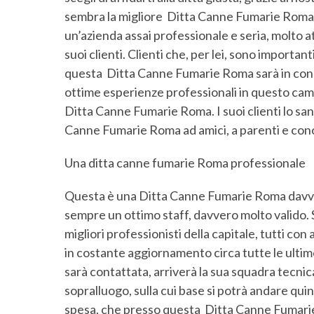
sembra la migliore Ditta Canne Fumarie Roma, e 
un’azienda assai professionale e seria, molto at
suoi clienti. Clienti che, per lei, sono importanti
questa Ditta Canne Fumarie Roma sarà in condiz
ottime esperienze professionali in questo cam
Ditta Canne Fumarie Roma. I suoi clienti lo s
Canne Fumarie Roma ad amici, a parenti e cono
Una ditta canne fumarie Roma professionale
Questa è una Ditta Canne Fumarie Roma davvero
sempre un ottimo staff, davvero molto valido. 
migliori professionisti della capitale, tutti c
in costante aggiornamento circa tutte le ultime
sarà contattata, arriverà la sua squadra tecnic
sopralluogo, sulla cui base si potrà andare qui
spesa, che presso questa Ditta Canne Fumarie