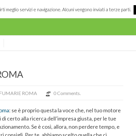
irti meglio servizi e navigazione. Alcuni vengono inviati a terze parti.
 ROMA
FUMARIE ROMA
0 Comments.
Roma
: se è proprio questa la voce che, nel tuo motore
 di certo alla ricerca dell’impresa giusta, per le tue
nzionamento. Se è così, allora, non perdere tempo, e
stri consigli. Per te, abbiamo scelto quella che ci