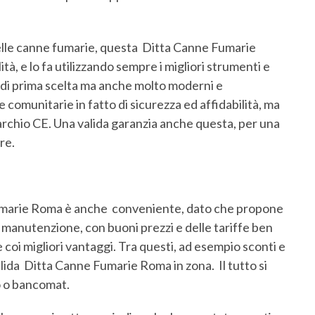
delle canne fumarie, questa Ditta Canne Fumarie
tà, e lo fa utilizzando sempre i migliori strumenti e
, di prima scelta ma anche molto moderni e
 comunitarie in fatto di sicurezza ed affidabilità, ma
archio CE. Una valida garanzia anche questa, per una
re.
Fumarie Roma è anche conveniente, dato che propone
 di manutenzione, con buoni prezzi e delle tariffe ben
 coi migliori vantaggi. Tra questi, ad esempio sconti e
alida Ditta Canne Fumarie Roma in zona. Il tutto si
o o bancomat.