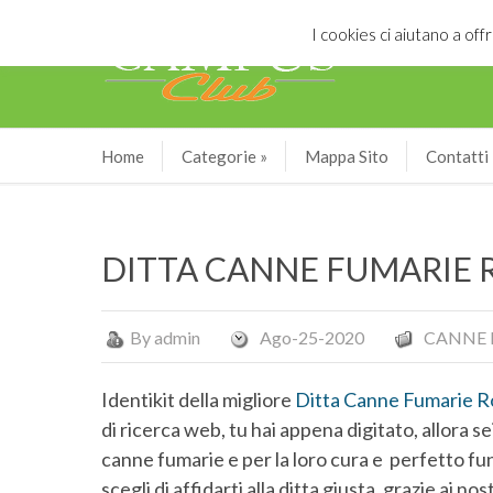
I cookies ci aiutano a offr
Home
Categorie
»
Mappa Sito
Contatti
DITTA CANNE FUMARIE
By
admin
Ago-25-2020
CANNE 
Identikit della migliore
Ditta Canne Fumarie 
di ricerca web, tu hai appena digitato, allora sei
canne fumarie e per la loro cura e perfetto fu
scegli di affidarti alla ditta giusta, grazie ai no