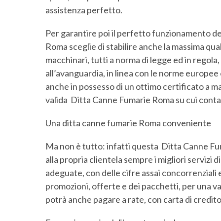
assistenza perfetto.
Per garantire poi il perfetto funzionamento 
Roma sceglie di stabilire anche la massima quali
macchinari, tutti a norma di legge ed in regola
all’avanguardia, in linea con le norme europee e
anche in possesso di un ottimo certificato a m
valida Ditta Canne Fumarie Roma su cui conta
Una ditta canne fumarie Roma conveniente
Ma non è tutto: infatti questa Ditta Canne 
alla propria clientela sempre i migliori servizi
adeguate, con delle cifre assai concorrenziali e
promozioni, offerte e dei pacchetti, per una v
potrà anche pagare a rate, con carta di credit