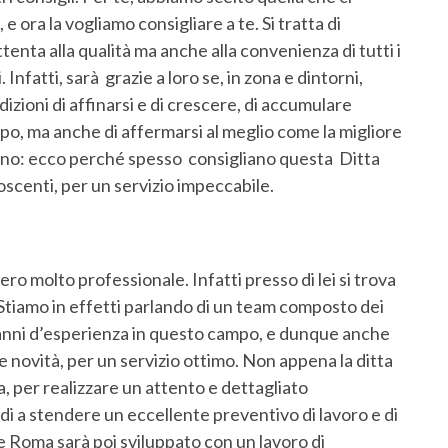
ora la vogliamo consigliare a te. Si tratta di
tenta alla qualità ma anche alla convenienza di tutti i
. Infatti, sarà grazie a loro se, in zona e dintorni,
ioni di affinarsi e di crescere, di accumulare
po, ma anche di affermarsi al meglio come la migliore
anno: ecco perché spesso consigliano questa Ditta
scenti, per un servizio impeccabile.
 molto professionale. Infatti presso di lei si trova
Stiamo in effetti parlando di un team composto dei
on anni d’esperienza in questo campo, e dunque anche
 novità, per un servizio ottimo. Non appena la ditta
a, per realizzare un attento e dettagliato
ndi a stendere un eccellente preventivo di lavoro e di
 Roma sarà poi sviluppato con un lavoro di