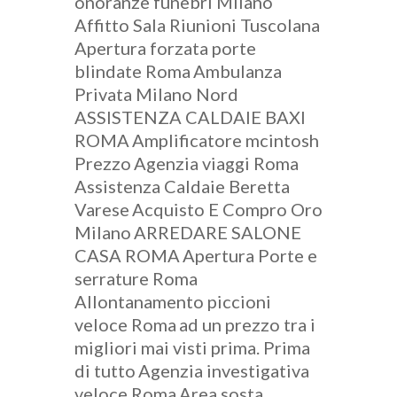
onoranze funebri Milano
Affitto Sala Riunioni Tuscolana
Apertura forzata porte
blindate Roma
Ambulanza
Privata Milano Nord
ASSISTENZA CALDAIE BAXI
ROMA
Amplificatore mcintosh
Prezzo
Agenzia viaggi Roma
Assistenza Caldaie Beretta
Varese
Acquisto E Compro Oro
Milano
ARREDARE SALONE
CASA ROMA
Apertura Porte e
serrature Roma
Allontanamento piccioni
veloce Roma
ad un prezzo tra i
migliori mai visti prima. Prima
di tutto
Agenzia investigativa
veloce Roma
Area sosta