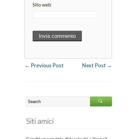
Sito web
←
Previous Post
Next Post
→
Siti amici
Cerchi un servizio di
traslochi a Roma
?