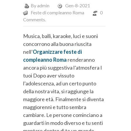
By
admin
Gen-8-2021
Feste di compleanno Roma
0
Comments.
Musica, balli, karaoke, luci e suoni
concorrono alla buona riuscita
nell’
Organizzare feste di
compleanno Roma
renderanno
ancora più suggestiva l’atmosfera I
tuoi Dopo aver vissuto
l’adolescenza, ad un certo punto
della nostra vita, si raggiunge la
maggiore età. Finalmente si diventa
maggiorenni e tutto sembra
cambiare. Le persone cominciano a
guardarti in modo diverso e tu senti
montare dentro di te un grande